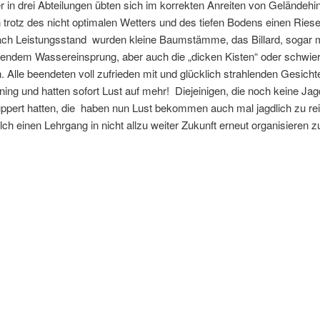
r in drei Abteilungen übten sich im korrekten Anreiten von Geländeh
n trotz des nicht optimalen Wetters und des tiefen Bodens einen Ries
ach Leistungsstand wurden kleine Baumstämme, das Billard, sogar m
endem Wassereinsprung, aber auch die „dicken Kisten“ oder schwier
n. Alle beendeten voll zufrieden mit und glücklich strahlenden Gesich
ining und hatten sofort Lust auf mehr! Diejeinigen, die noch keine Jagd
ppert hatten, die haben nun Lust bekommen auch mal jagdlich zu rei
lch einen Lehrgang in nicht allzu weiter Zukunft erneut organisieren 