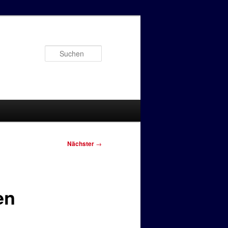
Suchen
Nächster
→
en