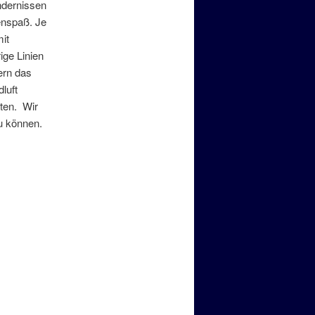
indernissen
enspaß. Je
it
ige Linien
tern das
luft
ten. Wir
zu können.