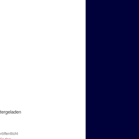
tergeladen
röffentlicht
für den