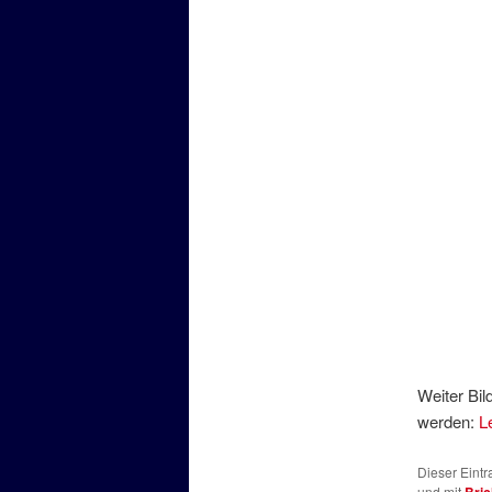
Weiter Bil
werden:
L
Dieser Eint
und mit
Bric