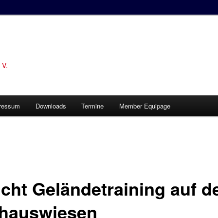
 V.
ressum
Downloads
Termine
Member Equipage
icht Geländetraining auf d
hauswiesen