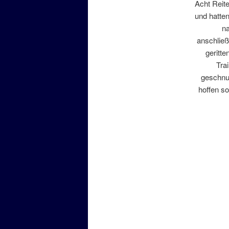
Acht Reite
und hatte
n
anschließ
geritte
Tra
geschnu
hoffen so