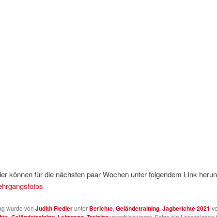
der können für die nächsten paar Wochen unter folgendem LInk herun
ehrgangsfotos
rag wurde von
Judith Fiedler
unter
Berichte
,
Geländetraining
,
Jagberichte 2021
ve
hte
,
Geländetraining
,
Lehrgang
,
Training
verschlagwortet. Setze ein Lesezeichen 