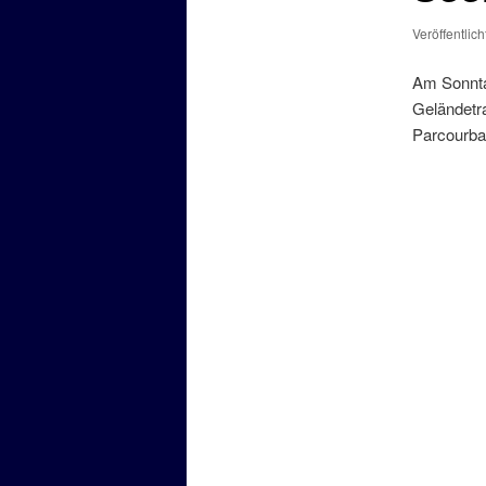
Veröffentlic
Am Sonnta
Geländetra
Parcourbau