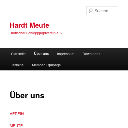
Zum
primären
Such
Inhalt
springen
Hardt Meute
Badischer Schleppjagdverein e. V.
Hauptmenü
Über uns
Startseite
Impressum
Downloads
Termine
Member Equipage
Über uns
VEREIN
MEUTE