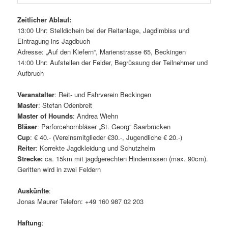
Zeitlicher Ablauf:
13:00 Uhr: Stelldichein bei der Reitanlage, Jagdimbiss und
Eintragung ins Jagdbuch
Adresse: „Auf den Kiefern“, Marienstrasse 65, Beckingen
14:00 Uhr: Aufstellen der Felder, Begrüssung der Teilnehmer und
Aufbruch
Veranstalter
: Reit- und Fahrverein Beckingen
Master
: Stefan Odenbreit
Master of Hounds
: Andrea Wiehn
Bläser
: Parforcehornbläser „St. Georg“ Saarbrücken
Cup
: € 40.- (Vereinsmitglieder €30.-, Jugendliche € 20.-)
Reiter
: Korrekte Jagdkleidung und Schutzhelm
Strecke:
ca. 15km mit jagdgerechten Hindernissen (max. 90cm).
Geritten wird in zwei Feldern
Auskünfte
:
Jonas Maurer Telefon: +49 160 987 02 203
Haftung
: