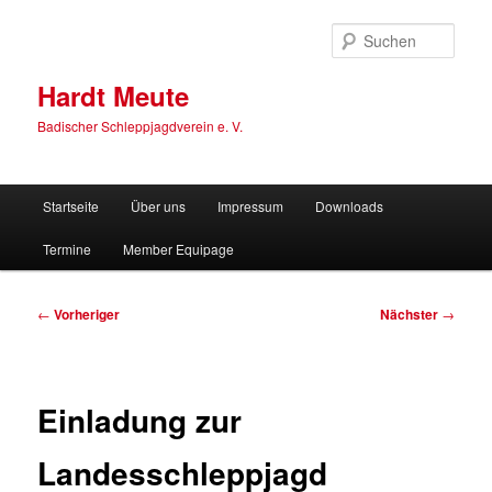
Zum
primären
Such
Inhalt
springen
Hardt Meute
Badischer Schleppjagdverein e. V.
Hauptmenü
Startseite
Über uns
Impressum
Downloads
Termine
Member Equipage
Beitragsnavigation
←
Vorheriger
Nächster
→
Einladung zur
Landesschleppjagd