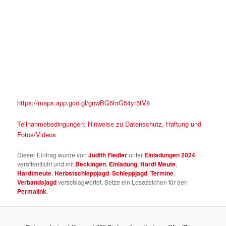
https://maps.app.goo.gl/gnwBG5hrG54yr5tV8
Teilnahmebedingungen: Hinweise zu Datenschutz, Haftung und
Fotos/Videos
Dieser Eintrag wurde von
Judith Fiedler
unter
Einladungen 2024
veröffentlicht und mit
Beckingen
,
Einladung
,
Hardt Meute
,
Hardtmeute
,
Herbstschleppjagd
,
Schleppjagd
,
Termine
,
Verbandsjagd
verschlagwortet. Setze ein Lesezeichen für den
Permalink
.