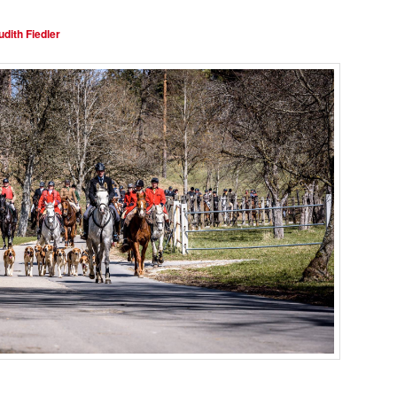
h
udith Fiedler