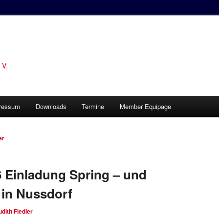
 V.
ressum
Downloads
Termine
Member Equipage
er
6 Einladung Spring – und
 in Nussdorf
udith Fiedler