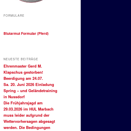
FORMULARE
Blutarmut Formular (Pferd)
NEUESTE BEITRÄGE
Ehrenmaster Gerd M.
Klapschus gestorben!
Beerdigung am 24.07.
Sa. 20. Juni 2026 Einladung
Spring – und Geländetraining
in Nussdorf
Die Frühjahrsjagd am
29.03.2026 im HUL Marbach
muss leider aufgrund der
Wettervorhersagen abgesagt
werden. Die Bedingungen