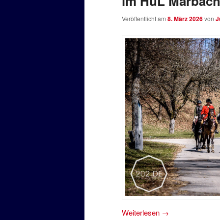
im HuL Marbac
Veröffentlicht am
8. März 2026
von
J
Weiterlesen
→