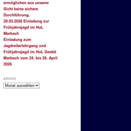
ermöglichen aus unserer
Sicht keine sichere
Durchführung.
29.03.2026 Einladung zur
Frühjahrsjagd im HuL
Marbach
Einladung zum
Jagdreiterlehrgang und
Frühjahrsjagd im HuL Gestüt
Marbach vom 24. bis 26. April
2026
ARCHIV
Archiv