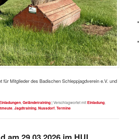
t für Mitglieder des Badischen Schleppjagdverein e.V. und
Einladungen
,
Geländetraining
|
Verschlagwortet mit
Einladung
,
tmeute
,
Jagdtraining
,
Nussdorf
,
Termine
gd am 29.03.2026 im HUL