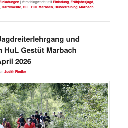
Einladungen
|
Verschlagwortet mit
Einladung
,
Frühjahrsjagd
,
,
Hardtmeute
,
HuL
,
HuL Marbach
,
Hundetraining
,
Marbach
,
agdreiterlehrgang und
im HuL Gestüt Marbach
April 2026
on
Judith Fiedler