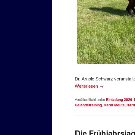
Dr. Arnold Schwarz veranstalte
Weiterlesen
→
Veröffentlicht unter
Einladung 2026
,
Geländetraining
,
Hardt Meute
,
Hard
Die Frühjahrsja