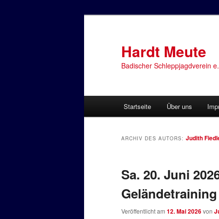
Zum
Zum
primären
sekundären
Inhalt
Inhalt
Hardt Meute
springen
springen
Badischer Schleppjagdverein e.
Hauptmenü
Startseite
Über uns
Imp
Judith Fiedl
ARCHIV DES AUTORS:
Sa. 20. Juni 202
Geländetraining
Veröffentlicht am
12. Mai 2026
von
J