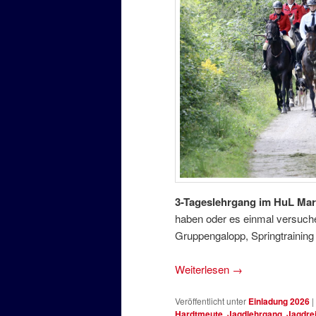
3-Tageslehrgang im HuL Ma
haben oder es einmal versuche
Gruppengalopp, Springtraining
Weiterlesen
→
Veröffentlicht unter
Einladung 2026
|
Hardtmeute
,
Jagdlehrgang
,
Jagdre