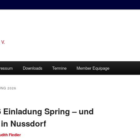
 V.
ressum
Downloads
Termine
Member Equipage
UNG 2026
6 Einladung Spring – und
 in Nussdorf
udith Fiedler