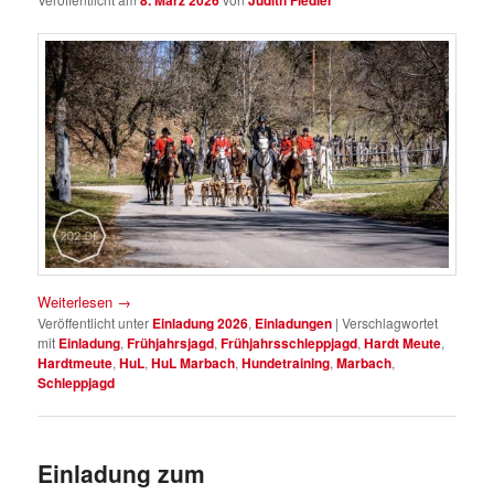
8. März 2026
Judith Fiedler
Weiterlesen
→
Veröffentlicht unter
Einladung 2026
,
Einladungen
|
Verschlagwortet
mit
Einladung
,
Frühjahrsjagd
,
Frühjahrsschleppjagd
,
Hardt Meute
,
Hardtmeute
,
HuL
,
HuL Marbach
,
Hundetraining
,
Marbach
,
Schleppjagd
Einladung zum