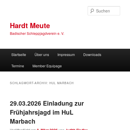
Zum
Zum
primären
sekundären
Such
Inhalt
Inhalt
springen
springen
Hardt Meute
Badischer Schleppjagdverein e. V.
Hauptmenü
Startseite
Über uns
Impressum
Downloads
Termine
Member Equipage
SCHLAGWORT-ARCHIV:
HUL MARBACH
29.03.2026 Einladung zur
Frühjahrsjagd im HuL
Marbach
Veröffentlicht am
von