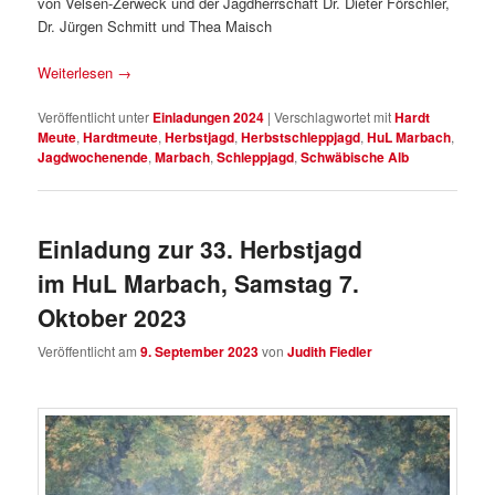
von Velsen-Zerweck und der Jagdherrschaft Dr. Dieter Förschler,
Dr. Jürgen Schmitt und Thea Maisch
Weiterlesen
→
Veröffentlicht unter
Einladungen 2024
|
Verschlagwortet mit
Hardt
Meute
,
Hardtmeute
,
Herbstjagd
,
Herbstschleppjagd
,
HuL Marbach
,
Jagdwochenende
,
Marbach
,
Schleppjagd
,
Schwäbische Alb
Einladung zur 33. Herbstjagd
im HuL Marbach, Samstag 7.
Oktober 2023
Veröffentlicht am
9. September 2023
von
Judith Fiedler