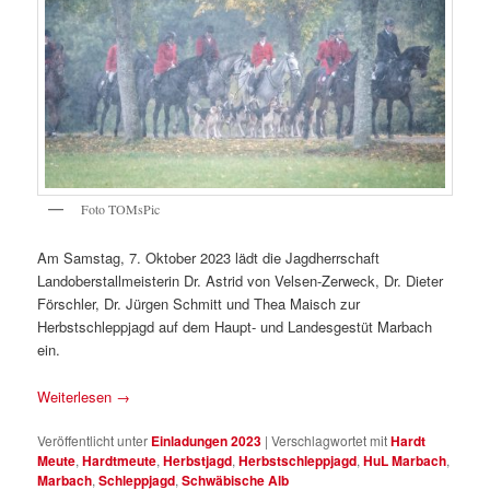
Foto TOMsPic
Am Samstag, 7. Oktober 2023 lädt die Jagdherrschaft
Landoberstallmeisterin Dr. Astrid von Velsen-Zerweck, Dr. Dieter
Förschler, Dr. Jürgen Schmitt und Thea Maisch zur
Herbstschleppjagd auf dem Haupt- und Landesgestüt Marbach
ein.
Weiterlesen
→
Veröffentlicht unter
Einladungen 2023
|
Verschlagwortet mit
Hardt
Meute
,
Hardtmeute
,
Herbstjagd
,
Herbstschleppjagd
,
HuL Marbach
,
Marbach
,
Schleppjagd
,
Schwäbische Alb