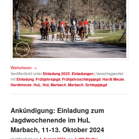
Weiterlesen
→
Veröffentlicht unter
Einladung 2025
,
Einladungen
|
Verschlagwortet
mit
Einladung
,
Frühjahrsjagd
,
Frühjahrsschleppjagd
,
Hardt Meute
,
Hardtmeute
,
HuL
,
HuL Marbach
,
Marbach
,
Schleppjagd
Ankündigung: Einladung zum
Jagdwochenende im HuL
Marbach, 11-13. Oktober 2024
Veröffentlicht am
von