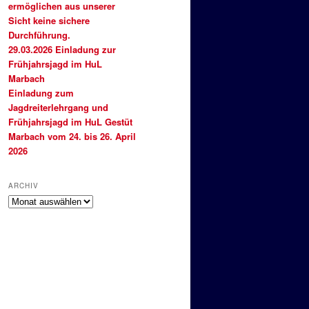
ermöglichen aus unserer
Sicht keine sichere
Durchführung.
29.03.2026 Einladung zur
Frühjahrsjagd im HuL
Marbach
Einladung zum
Jagdreiterlehrgang und
Frühjahrsjagd im HuL Gestüt
Marbach vom 24. bis 26. April
2026
ARCHIV
Archiv