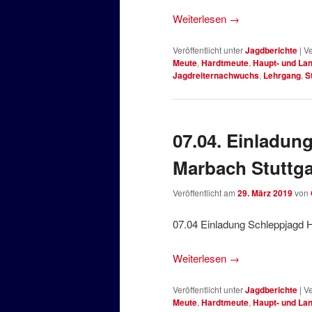
Weiterlesen
→
Veröffentlicht unter
Jagdberichte
|
Ve
Meute
,
Hardtmeute
,
Haupt- und La
Jagdreiternachwuchs
,
Lehrgang
,
S
07.04. Einladun
Marbach Stuttga
Veröffentlicht am
29. März 2019
von
07.04 Einladung Schleppjagd H
Weiterlesen
→
Veröffentlicht unter
Jagdberichte
|
Ve
Meute
,
Hardtmeute
,
Haupt- und La