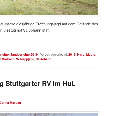
 unsere diesjährige Eröffnungsjagd auf dem Gelände des
 Gestütshof St. Johann statt.
richte
,
Jagdberichte 2019
|
Verschlagwortet mit
2019
,
Hardt Meute
,
t Marbach
,
Schleppjagd
,
St. Johann
g Stuttgarter RV im HuL
Carina Marugg