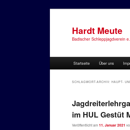
Zum
Zum
primären
sekundären
Inhalt
Inhalt
Hardt Meute
springen
springen
Badischer Schleppjagdverein e.
Hauptmenü
Startseite
Über uns
Imp
SCHLAGWORT-ARCHIV:
HAUPT- U
Jagdreiterlehrga
im HUL Gestüt 
Veröffentlicht am
11. Januar 2021
v