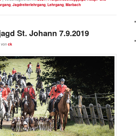
hrgang
,
Jagdreiterlehrgang
,
Lehrgang
,
Marbach
jagd St. Johann 7.9.2019
von
ck