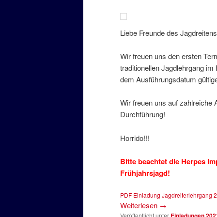
Liebe Freunde des Jagdreitens
Wir freuen uns den ersten Ter
traditionellen Jagdlehrgang im
dem Ausführungsdatum gültig
Wir freuen uns auf zahlreiche 
Durchführung!
Horrido!!!
Bitte beachtet die Herpes Im
Frühjahrsjagd!
PDF Einladung Jagdreiterlehrgang 
Weiterlesen
→
Veröffentlicht unter
Einladungen 202