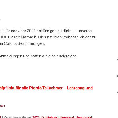
,
min für das Jahr 2021 ankündigen zu dürfen – unseren
 HUL Gestüt Marbach. Dies natürlich vorbehaltlich der zu
en Corona Bestimmungen.
Anmeldungen und hoffen auf eine erfolgreiche
pfpflicht für alle Pferde/Teilnehmer – Lehrgang und
2021
1
|
Verschlagwortet mit
2021
,
Frühjahrsschleppjagd
,
Haupt- und