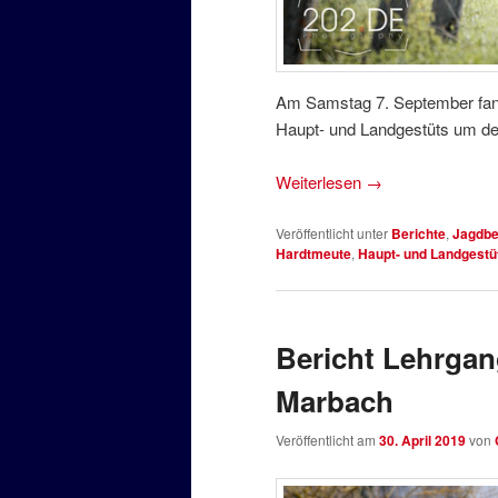
Am Samstag 7. September fand
Haupt- und Landgestüts um den
Weiterlesen
→
Veröffentlicht unter
Berichte
,
Jagdbe
Hardtmeute
,
Haupt- und Landgestü
Bericht Lehrgan
Marbach
Veröffentlicht am
30. April 2019
von