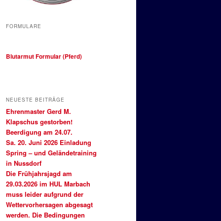
FORMULARE
Blutarmut Formular (Pferd)
NEUESTE BEITRÄGE
Ehrenmaster Gerd M.
Klapschus gestorben!
Beerdigung am 24.07.
Sa. 20. Juni 2026 Einladung
Spring – und Geländetraining
in Nussdorf
Die Frühjahrsjagd am
29.03.2026 im HUL Marbach
muss leider aufgrund der
Wettervorhersagen abgesagt
werden. Die Bedingungen