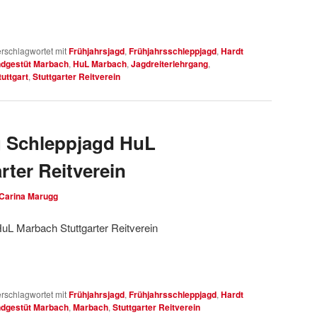
rschlagwortet mit
Frühjahrsjagd
,
Frühjahrsschleppjagd
,
Hardt
ndgestüt Marbach
,
HuL Marbach
,
Jagdreiterlehrgang
,
tuttgart
,
Stuttgarter Reitverein
g Schleppjagd HuL
rter Reitverein
Carina Marugg
uL Marbach Stuttgarter Reitverein
rschlagwortet mit
Frühjahrsjagd
,
Frühjahrsschleppjagd
,
Hardt
ndgestüt Marbach
,
Marbach
,
Stuttgarter Reitverein