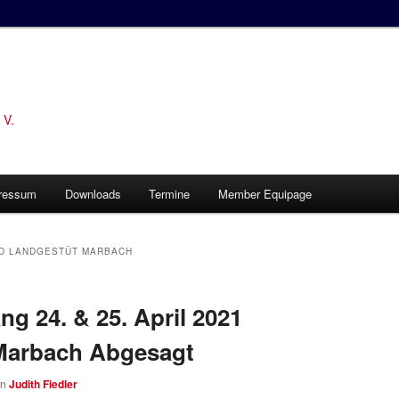
 V.
ressum
Downloads
Termine
Member Equipage
ND LANDGESTÜT MARBACH
ng 24. & 25. April 2021
Marbach Abgesagt
on
Judith Fiedler