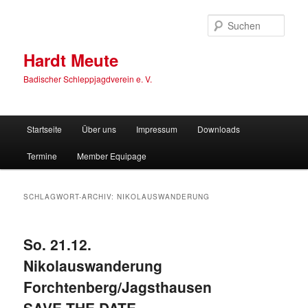
Zum
Zum
primären
sekundären
Such
Inhalt
Inhalt
springen
springen
Hardt Meute
Badischer Schleppjagdverein e. V.
Hauptmenü
Startseite
Über uns
Impressum
Downloads
Termine
Member Equipage
SCHLAGWORT-ARCHIV:
NIKOLAUSWANDERUNG
So. 21.12.
Nikolauswanderung
Forchtenberg/Jagsthausen
SAVE THE DATE