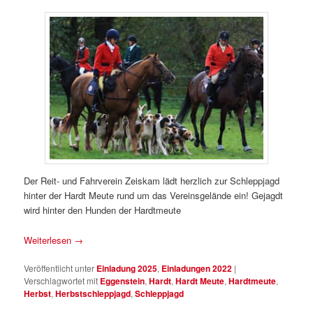
Der Reit- und Fahrverein Zeiskam lädt herzlich zur Schleppjagd
hinter der Hardt Meute rund um das Vereinsgelände ein! Gejagdt
wird hinter den Hunden der Hardtmeute
Weiterlesen
→
Veröffentlicht unter
Einladung 2025
,
Einladungen 2022
|
Verschlagwortet mit
Eggenstein
,
Hardt
,
Hardt Meute
,
Hardtmeute
,
Herbst
,
Herbstschleppjagd
,
Schleppjagd