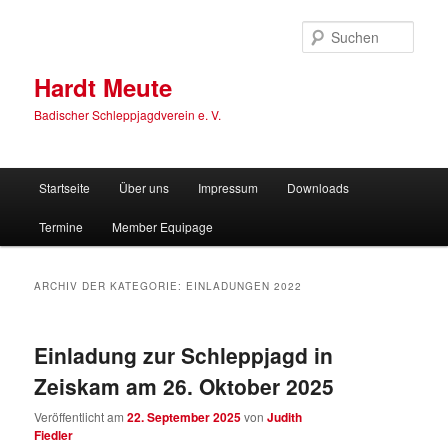
Zum
Zum
primären
sekundären
Such
Inhalt
Inhalt
springen
springen
Hardt Meute
Badischer Schleppjagdverein e. V.
Hauptmenü
Startseite
Über uns
Impressum
Downloads
Termine
Member Equipage
ARCHIV DER KATEGORIE:
EINLADUNGEN 2022
Einladung zur Schleppjagd in
Zeiskam am 26. Oktober 2025
Veröffentlicht am
22. September 2025
von
Judith
Fiedler