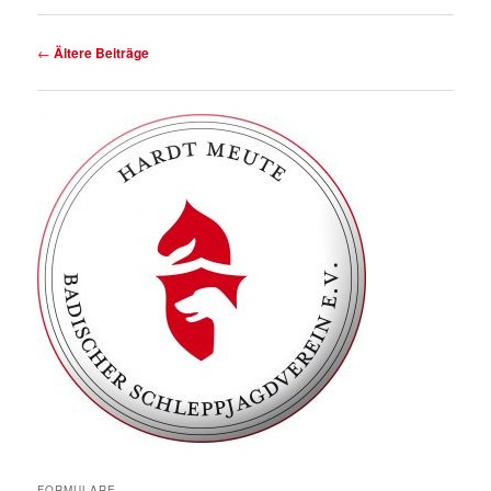
Beitragsnavigation
←
Ältere Beiträge
FORMULARE