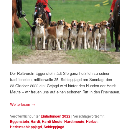
Der Reitverein Eggenstein lädt Sie ganz herzlich zu seiner
traditionellen, mittlerweile 35. Schleppjagd am Sonntag, den
23.Oktober 2022 ein! Gejagd wird hinter den Hunden der Hardt-
Meute – wir freuen uns auf einen schönen Ritt in den Rheinauen.
Weiterlesen
→
Veröffentlicht unter
Einladungen 2022
|
Verschlagwortet mit
Eggenstein
,
Hardt
,
Hardt Meute
,
Hardtmeute
,
Herbst
,
Herbstschleppjagd
,
Schleppjagd