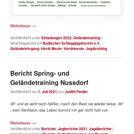
Weiterlesen
→
Veröffentlicht unter
Einladungen 2022
,
Geländetraining
|
Verschlagwortet mit
Badischer Schleppjagdverein e.V.
,
Geländelehrgang
,
Hardt Meute
,
Hardtmeute
,
Jagdtraining
Bericht Spring- und
Geländetraining Nussdorf
Veröffentlicht am
1. Juli 2021
von
Judith Fiedler
36° und es wird noch heißer, mach den Beat nie wieder leiser, 36°
, kein Ventilator, das Leben kommt mir gar nicht hart vor-
Weiterlesen
→
Veröffentlicht unter
Berichte
,
Jagberichte 2021
,
Jagdberichte
|
Verschlagwortet mit
Bericht
,
Geländelehrgang
,
Jagdbericht
,