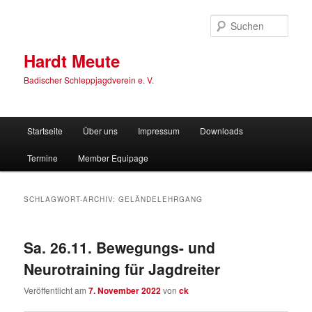
Zum
Zum
primären
sekundären
Such
Inhalt
Inhalt
springen
springen
Hardt Meute
Badischer Schleppjagdverein e. V.
Hauptmenü
Startseite
Über uns
Impressum
Downloads
Termine
Member Equipage
SCHLAGWORT-ARCHIV:
GELÄNDELEHRGANG
Sa. 26.11. Bewegungs- und
Neurotraining für Jagdreiter
Veröffentlicht am
7. November 2022
von
ck