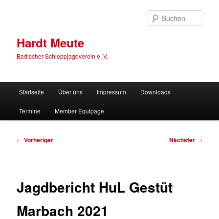
Zum
primären
Such
Inhalt
springen
Hardt Meute
Badischer Schleppjagdverein e. V.
Hauptmenü
Startseite
Über uns
Impressum
Downloads
Termine
Member Equipage
Beitragsnavigation
←
Vorheriger
Nächster
→
Jagdbericht HuL Gestüt
Marbach 2021