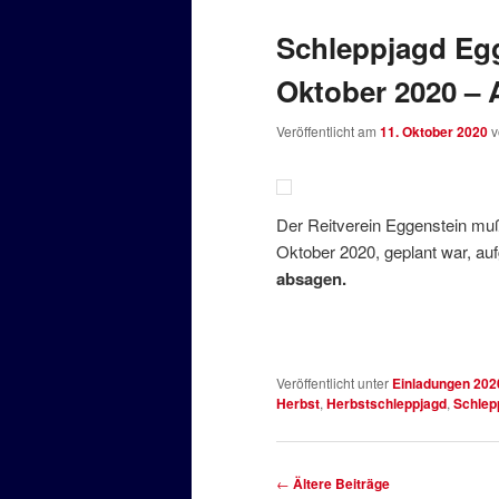
Schleppjagd Egg
Oktober 2020 – 
Veröffentlicht am
11. Oktober 2020
Der Reitverein Eggenstein muß 
Oktober 2020, geplant war, au
absagen.
Veröffentlicht unter
Einladungen 202
Herbst
,
Herbstschleppjagd
,
Schlep
Beitragsnavigation
←
Ältere Beiträge