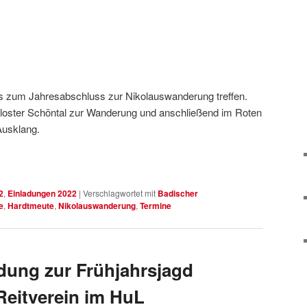
ns zum Jahresabschluss zur Nikolauswanderung treffen.
loster Schöntal zur Wanderung und anschließend im Roten
Ausklang.
2
,
Einladungen 2022
|
Verschlagwortet mit
Badischer
e
,
Hardtmeute
,
Nikolauswanderung
,
Termine
adung zur Frühjahrsjagd
Reitverein im HuL