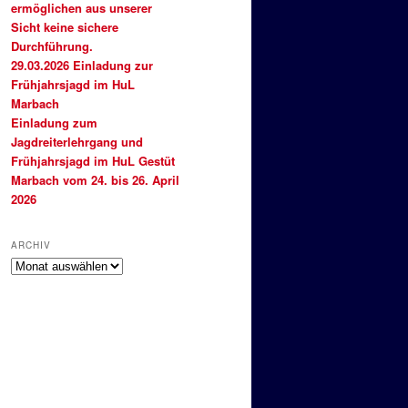
ermöglichen aus unserer
Sicht keine sichere
Durchführung.
29.03.2026 Einladung zur
Frühjahrsjagd im HuL
Marbach
Einladung zum
Jagdreiterlehrgang und
Frühjahrsjagd im HuL Gestüt
Marbach vom 24. bis 26. April
2026
ARCHIV
Archiv