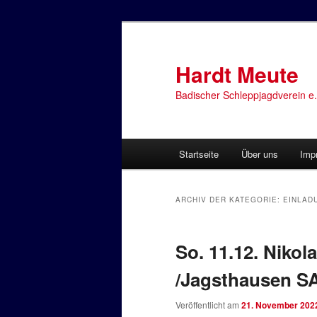
Zum
Zum
primären
sekundären
Inhalt
Inhalt
Hardt Meute
springen
springen
Badischer Schleppjagdverein e.
Hauptmenü
Startseite
Über uns
Imp
ARCHIV DER KATEGORIE:
EINLAD
So. 11.12. Nik
/Jagsthausen 
Veröffentlicht am
21. November 202