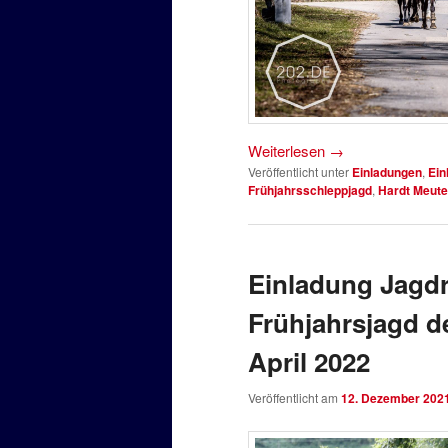
Weiterlesen
→
Veröffentlicht unter
Einladungen
,
Ein
Frühjahrsschleppjagd
,
Hardt Meute
Einladung Jagdr
Frühjahrsjagd de
April 2022
Veröffentlicht am
12. Dezember 202