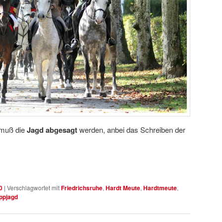
 muß die
Jagd abgesagt
werden, anbei das Schreiben der
0
|
Verschlagwortet mit
Friedrichsruhe
,
Hardt Meute
,
Hardtmeute
,
ppjagd