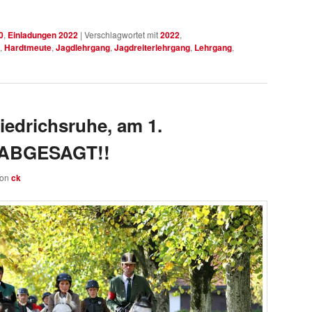
0
,
Einladungen 2022
|
Verschlagwortet mit
2022
,
,
Hardtmeute
,
Jagdlehrgang
,
Jagdreiterlehrgang
,
Lehrgang
,
iedrichsruhe, am 1.
 ABGESAGT!!
von
ck