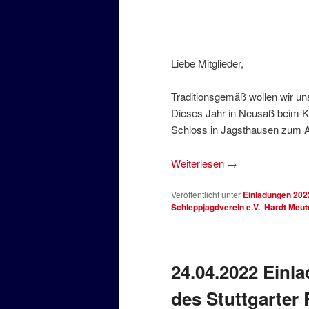
Liebe Mitglieder,
Traditionsgemäß wollen wir u
Dieses Jahr in Neusaß beim K
Schloss in Jagsthausen zum 
Weiterlesen
→
Veröffentlicht unter
Einladungen 202
Schleppjagdverein e.V.
,
Hardt Meut
24.04.2022 Einl
des Stuttgarter 