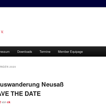
 V.
ressum
Downloads
Termine
Member Equipage
UNGEN 2020
olauswanderung Neusaß
SAVE THE DATE
2
von
ck