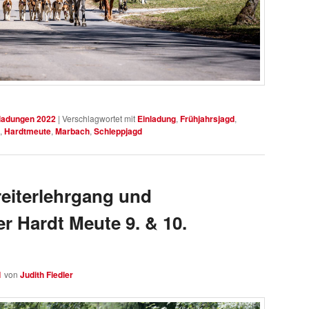
ladungen 2022
|
Verschlagwortet mit
Einladung
,
Frühjahrsjagd
,
,
Hardtmeute
,
Marbach
,
Schleppjagd
eiterlehrgang und
r Hardt Meute 9. & 10.
1
von
Judith Fiedler