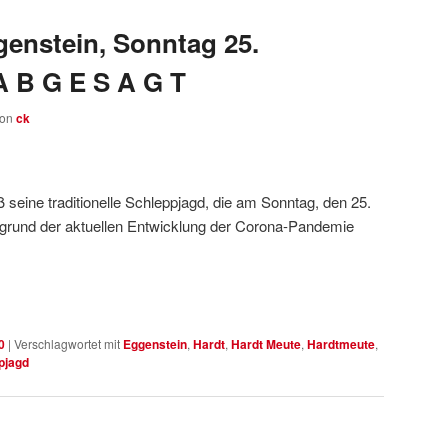
enstein, Sonntag 25.
A B G E S A G T
von
ck
seine traditionelle Schleppjagd, die am Sonntag, den 25.
fgrund der aktuellen Entwicklung der Corona-Pandemie
0
|
Verschlagwortet mit
Eggenstein
,
Hardt
,
Hardt Meute
,
Hardtmeute
,
pjagd