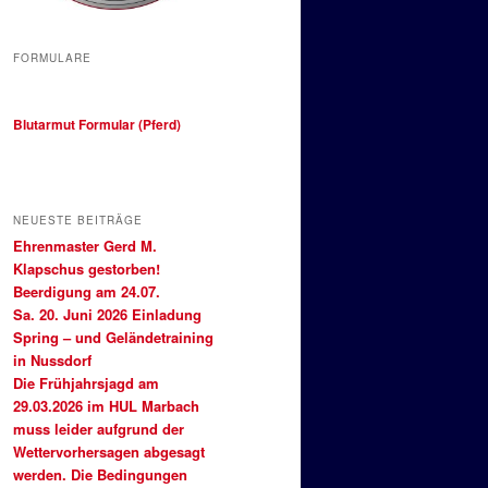
FORMULARE
Blutarmut Formular (Pferd)
NEUESTE BEITRÄGE
Ehrenmaster Gerd M.
Klapschus gestorben!
Beerdigung am 24.07.
Sa. 20. Juni 2026 Einladung
Spring – und Geländetraining
in Nussdorf
Die Frühjahrsjagd am
29.03.2026 im HUL Marbach
muss leider aufgrund der
Wettervorhersagen abgesagt
werden. Die Bedingungen