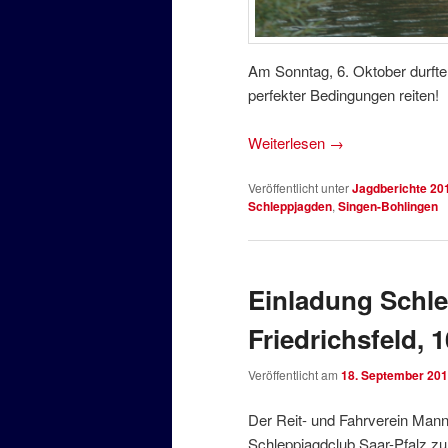
Am Sonntag, 6. Oktober durfte
perfekter Bedingungen reiten!
Weiterlesen
→
Veröffentlicht unter
Jagdberichte 20
Schleppjagden
,
Singen-Bohlingen
Einladung Schl
Friedrichsfeld,
Veröffentlicht am
18. September 20
Der Reit- und Fahrverein Mannh
Schleppjagdclub Saar-Pfalz z