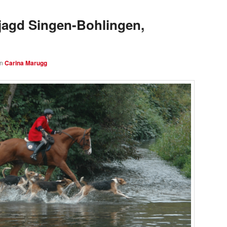
jagd Singen-Bohlingen,
on
Carina Marugg