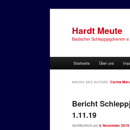
Zum
Zum
primären
sekundären
Inhalt
Inhalt
Hardt Meute
springen
springen
Badischer Schleppjagdverein e.
Hauptmenü
Startseite
Über uns
Imp
Carina Mar
ARCHIV DES AUTORS:
Bericht Schlepp
1.11.19
Veröffentlicht am
4. November 2019