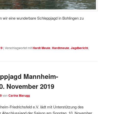
n wir eine wunderbare Schleppjagd in Bohlingen zu
19
|
Verschlagwortet mit
Hardt Meute
,
Hardtmeute
,
Jagdbericht
,
eppjagd Mannheim-
 10. November 2019
19
von
Carina Marugg
eim-Friedrichsfeld e.V. lädt mit Unterstützung des
ur Abschlussjagd der Saison am Sonntag, 10. November