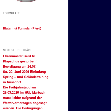
FORMULARE
Blutarmut Formular (Pferd)
NEUESTE BEITRÄGE
Ehrenmaster Gerd M.
Klapschus gestorben!
Beerdigung am 24.07.
Sa. 20. Juni 2026 Einladung
Spring – und Geländetraining
in Nussdorf
Die Frühjahrsjagd am
29.03.2026 im HUL Marbach
muss leider aufgrund der
Wettervorhersagen abgesagt
werden. Die Bedingungen