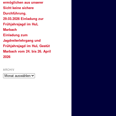
ermöglichen aus unserer
Sicht keine sichere
Durchführung.
29.03.2026 Einladung zur
Frühjahrsjagd im HuL
Marbach
Einladung zum
Jagdreiterlehrgang und
Frühjahrsjagd im HuL Gestüt
Marbach vom 24. bis 26. April
2026
ARCHIV
Archiv