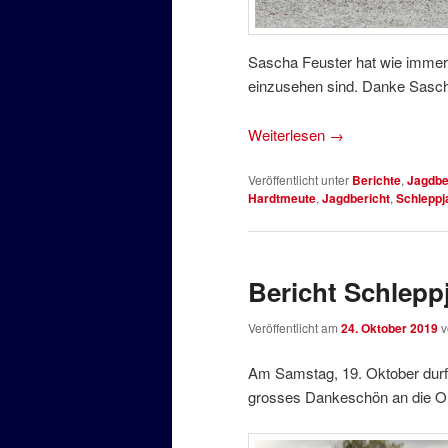
Sascha Feuster hat wie immer 
einzusehen sind. Danke Sascha
Weiterlesen
→
Veröffentlicht unter
Berichte
,
Jagdbe
Hardtmeute
,
Jagdbericht
,
Schleppj
Bericht Schlepp
Veröffentlicht am
24. Oktober 2019
Am Samstag, 19. Oktober durft
grosses Dankeschön an die Or