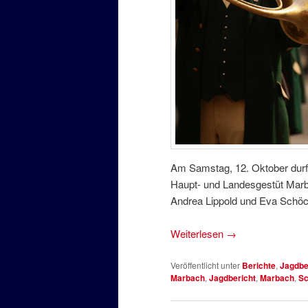
Am Samstag, 12. Oktober durft
Haupt- und Landesgestüt Marb
Andrea Lippold und Eva Schöck
Weiterlesen
→
Veröffentlicht unter
Berichte
,
Jagdbe
Marbach
,
Jagdbericht
,
Marbach
,
Sc