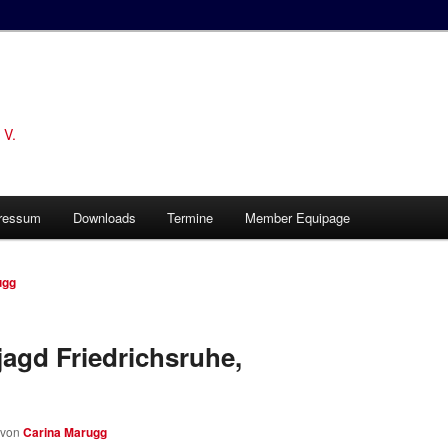
 V.
ressum
Downloads
Termine
Member Equipage
ugg
jagd Friedrichsruhe,
von
Carina Marugg