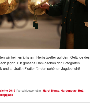
en wir bei herrlichstem Herbstwetter auf dem Gelände des
ach jagen. Ein grosses Dankeschön den Fotografen
 und an Judith Fiedler für den schönen Jagdbericht!
richte 2019
|
Verschlagwortet mit
Hardt Meute
,
Hardtmeute
,
HuL
hleppjagd