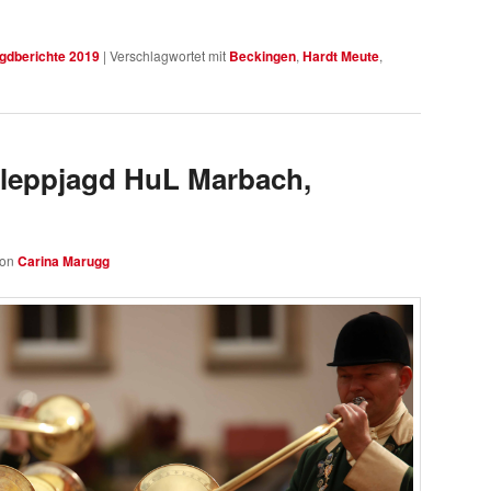
gdberichte 2019
|
Verschlagwortet mit
Beckingen
,
Hardt Meute
,
hleppjagd HuL Marbach,
von
Carina Marugg